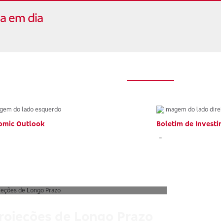
a em dia
omic Outlook
Boletim de Invest
-
rojeções de Longo Prazo