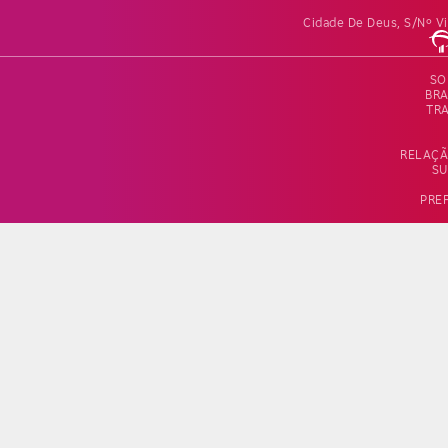
Cidade De Deus, S/nº Vi
SO
BR
TR
RELAÇÃ
SU
PRE